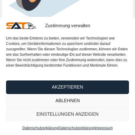
Zustimmung verwalten
Um das beste Erlebnis zu bieten, verwenden wir Technologien wie
Motorrad
Cookies, um Geräteinformationen zu speichern und/oder darauf
zuzugreifen. Wenn Sie diesen Technologien zustimmen, können wir Daten
wie das Surfverhalten oder eindeutige IDs auf dieser Website verarbeiten.
/
private_ Keller/Garage
,
private_Alle Möbel
,
private_Eigenes
Wenn Sie nicht zustimmen oder Ihre Zustimmung widerrufen, kann dies zu
Zimmer anlegen
/ By
Rechner Auther
einer Beeinträchtigung bestimmter Funktionen und Merkmale führen.
AKZEPTIEREN
ABLEHNEN
Kontakt & Helfe
EINSTELLUNGEN ANZEIGEN
Kontakt
Datenschutzerklärung
Datenschutzerklärung
Impressum
Über uns