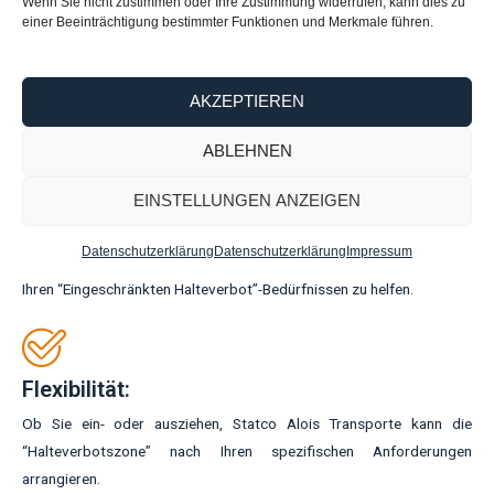
Wenn Sie nicht zustimmen oder Ihre Zustimmung widerrufen, kann dies zu
Erfahrung:
einer Beeinträchtigung bestimmter Funktionen und Merkmale führen.
Statco Alois Transporte hat umfangreiche Erfahrung in der
Organisation von “Halteverbotszonen”, was einen reibungslosen und
problemlosen Prozess gewährleistet.
AKZEPTIEREN
ABLEHNEN
Kundenservice:
EINSTELLUNGEN ANZEIGEN
Statco Alois Transporte ist stolz auf seinen hervorragenden
Datenschutzerklärung
Datenschutzerklärung
Impressum
Kundenservice, mit einem engagierten Team, das bereit ist, Ihnen bei
Ihren “Eingeschränkten Halteverbot”-Bedürfnissen zu helfen.
Flexibilität:
Ob Sie ein- oder ausziehen, Statco Alois Transporte kann die
“Halteverbotszone” nach Ihren spezifischen Anforderungen
arrangieren.