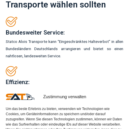
Transporte wählen sollten
Bundesweiter Service:
Statco Alois Transporte kann “Eingeschränktes Halteverbot” in allen
Bundesländern Deutschlands arrangieren und bietet so einen
nahtlosen, landesweiten Service.
Effizienz:
Der Prozess zur Erlangung eines “Eingeschränkten Halteverbots” ist
Zustimmung verwalten
schnell und effizient, was mögliche Verzögerungen bei Ihrem Umzug
minimiert.
Um das beste Erlebnis zu bieten, verwenden wir Technologien wie
Cookies, um Geräteinformationen zu speichern und/oder darauf
zuzugreifen. Wenn Sie diesen Technologien zustimmen, können wir Daten
wie das Surfverhalten oder eindeutige IDs auf dieser Website verarbeiten.