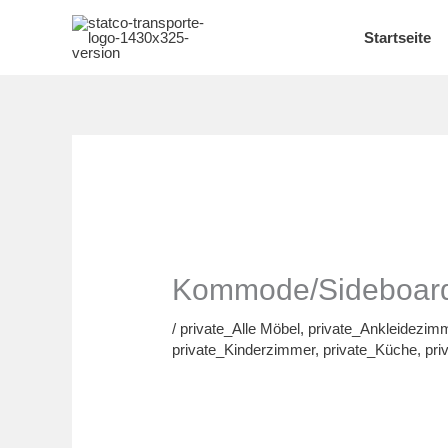
Skip
Startseite
to
content
Kommode/Sideboard n
/
private_Alle Möbel
,
private_Ankleidezim
private_Kinderzimmer
,
private_Küche
,
pri