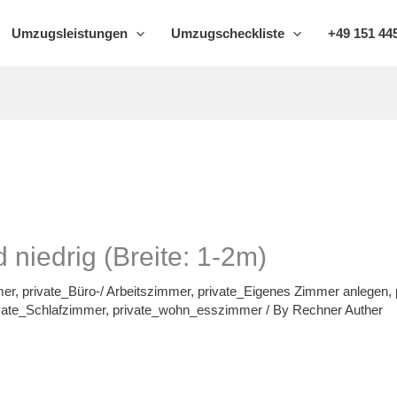
Umzugsleistungen
Umzugscheckliste
+49 151 445
iedrig (Breite: 1-2m)
mer
,
private_Büro-/ Arbeitszimmer
,
private_Eigenes Zimmer anlegen
,
vate_Schlafzimmer
,
private_wohn_esszimmer
/ By
Rechner Auther