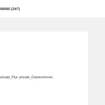
06060 (24/7)
private_Flur
,
private_Gästezimmer
,